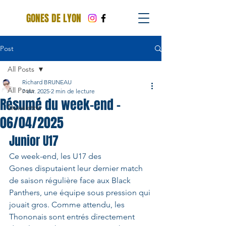
GONES DE LYON
Post
All Posts
Richard BRUNEAU
All Posts
7 avr. 2025
2 min de lecture
Résumé du week-end -
Newsletter
06/04/2025
Junior U17
Ce week-end, les U17 des 
Gones disputaient leur dernier match 
de saison régulière face aux Black 
Panthers, une équipe sous pression qui 
jouait gros. Comme attendu, les 
Thononais sont entrés directement 