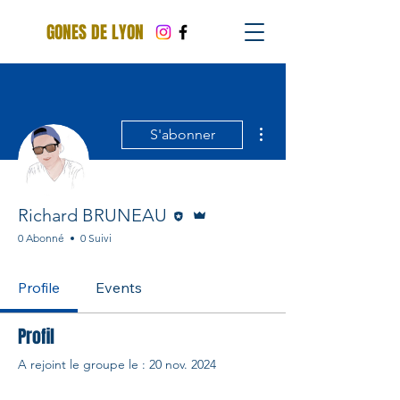
GONES DE LYON
Plus d'actions
S'abonner
Rédacteur
Administrateur
Richard BRUNEAU
0 Abonné
0 Suivi
Profile
Events
Profil
A rejoint le groupe le : 20 nov. 2024