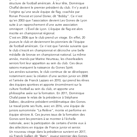
structure de football américain. À leur tête, Dominique
Chaffal devient le premier président du club. Il n’y avait à
l’origine qu’une seule équipe de flag, coachée par
Ronan Provost et Lionel Dorier, dit “Bobby”. Ce n’est
qu’en 2003 que l’association devient Les Gones de Lyon
suite à un rapprochement d’une autre association
omnisport : L’Éveil de Lyon. L’équipe de flag est alors
inscrite en championnat régional.
C’est en 2006 que le club prend un virage. En effet, 20
joueurs le club et deviennent les pionniers de l’équipe
de football américain. Ce n’est que l’année suivante que
le club s’inscrit en championnat et décroche une belle
médaille de bronze en championnat national. La même
année, menés par Marine Heurteau, les cheerleaders
seniors font leur apparition au sein du club. Ces deux
saisons marquent la naissance du Gones Spirit.
Les années suivantes, le club continue de se développer,
notamment avec la création d’une section junior en 2008
et l’arrivée de Franck Lazzaro en 2010, qui prend les rênes
des équipes sportives et apporte énormément sur la
culture football au sein du club, et apporte une
philosophie axée sur la formation. En 2011, Dominique
Chafal passe le relais de la présidence à Stéphane
Dalbec, deuxième président emblématique des Gones.
Le travail porte ses fruits, avec en 2016, une équipe de
juniors surnommée “La Relève”, monte et performe en
équipe séniore A. Ces jeunes issus de la formation des
Gones sont les premiers à se montrer à l’échelle
nationale, avec la participation de certains d’entre eux à
des sélections en équipe de France junior et senior.
Un nouveau virage dans la présidence survient en 2017,
où Franck Gallien dit “Barry”, joueur pionnier des Gones,