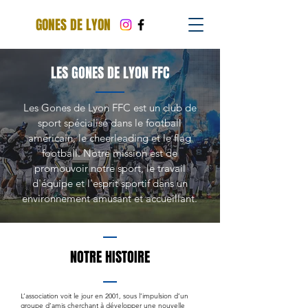
GONES DE LYON
LES GONES DE LYON FFC
Les Gones de Lyon FFC est un club de
sport spécialisé dans le football
américain, le cheerleading et le flag
football. Notre mission est de
promouvoir notre sport, le travail
d'équipe et l'esprit sportif dans un
environnement amusant et accueillant.
NOTRE HISTOIRE
L’association voit le jour en 2001, sous l’impulsion d’un
groupe d’amis cherchant à développer une nouvelle