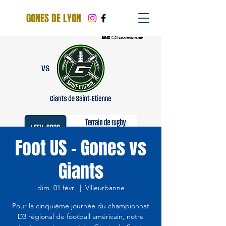
GONES DE LYON
Foot US - Gones vs
Giants
dim. 01 févr.
  |  
Villeurbanne
Pour la cinquième journée du championnat
D3 régional de football américain, notre