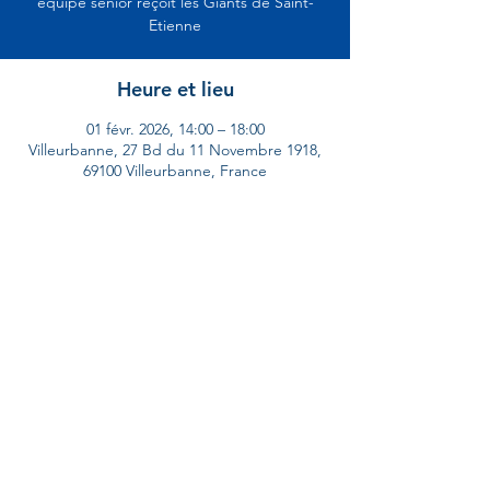
équipe senior reçoit les Giants de Saint-
Etienne
Heure et lieu
01 févr. 2026, 14:00 – 18:00
Villeurbanne, 27 Bd du 11 Novembre 1918,
69100 Villeurbanne, France
Partager cet événement
Gones de Lyon FFC © 2025. All Rights Reserved.