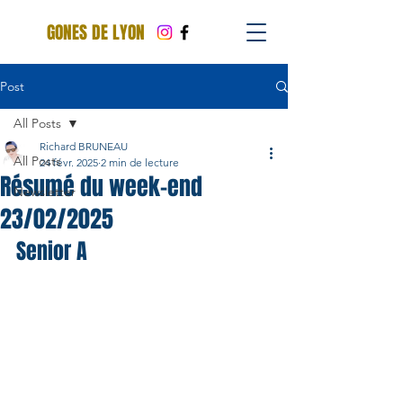
GONES DE LYON
Post
All Posts
Richard BRUNEAU
All Posts
24 févr. 2025
2 min de lecture
Résumé du week-end
Newsletter
23/02/2025
Senior A