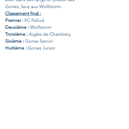
Gones, face aux Wolfstorm.
Classement final :
Premier :
 FC Pallud
Deuxième :
 Wolfstorm
Troisième :
 Aigles de Chambéry
Sixième : 
Gones Senior
Huitième :
 Gones Junior
Merci à l'ensemble des bénévoles 
ayant contribué à l'organisation du 
tournoi.