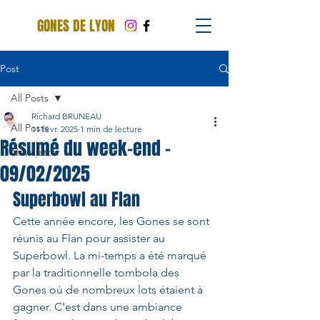
GONES DE LYON
Post
All Posts
Richard BRUNEAU
All Posts
11 févr. 2025
1 min de lecture
Résumé du week-end -
Newsletter
09/02/2025
Superbowl au Flan 
Cette année encore, les Gones se sont 
réunis au Flan pour assister au 
Superbowl. La mi-temps a été marqué 
par la traditionnelle tombola des 
Gones où de nombreux lots étaient à 
gagner. C'est dans une ambiance 